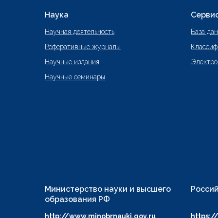
Наука
Серви
Научная деятельность
База да
Реферативные журналы
Классиф
Научные издания
Электро
Научные семинары
Министерство науки и высшего
Россий
образования РФ
http://www.minobrnauki.gov.ru
https:/