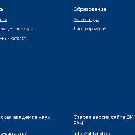
сы
Образование
нных
Аспирантура
икационные схемы
Лицензирование
нный каталог
ская академия наук
Старая версия сайта В
РАН
/www.ras.ru/
http://old.viniti.ru