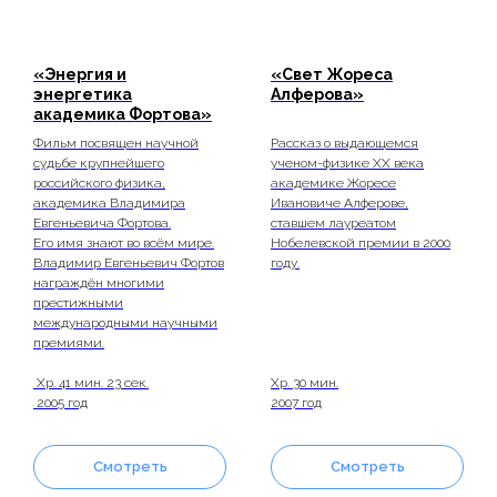
«Энергия и
«Свет Жореса
энергетика
Алферова»
академика Фортова»
Фильм посвящен научной
Рассказ о выдающемся
судьбе крупнейшего
ученом-физике ХХ века
российского физика,
академике Жоресе
академика Владимира
Ивановиче Алферове,
Евгеньевича Фортова.
ставшем лауреатом
Его имя знают во всём мире.
Нобелевской премии в 2000
Владимир Евгеньевич Фортов
году.
награждён многими
престижными
международными научными
премиями.
Хр. 41 мин. 23 сек.
Хр. 30 мин.
2005 год
2007 год
Смотреть
Смотреть