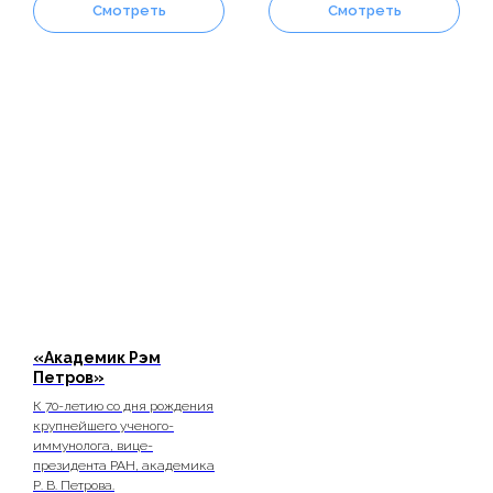
Смотреть
Смотреть
«Академик Рэм
Петров»
К 70-летию со дня рождения
крупнейшего ученого-
иммунолога, вице-
президента РАН, академика
Р. В. Петрова.