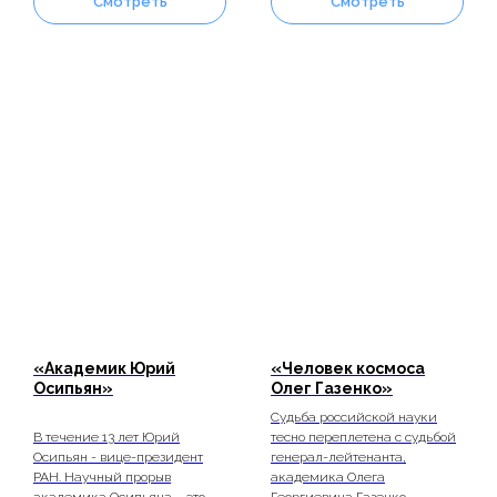
Смотреть
Смотреть
«Академик
Юрий
«
Человек космоса
Осипьян
»
Олег Газенко
»
Судьба российской науки
В течение 13 лет Юрий
тесно переплетена с судьбой
Осипьян - вице-президент
генерал-лейтенанта,
РАН. Научный прорыв
академика Олега