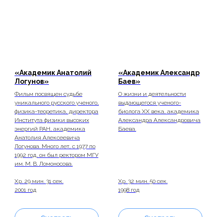
«Академик Анатолий
«Академик Александр
Логунов»
Баев»
Фильм посвящен судьбе
О жизни и деятельности
уникального русского ученого,
выдающегося ученого-
физика-теоретика, директора
биолога ХХ века, академика
Института физики высоких
Александра Александровича
энергий РАН, академика
Баева.
Анатолия Алексеевича
Логунова. Много лет, с 1977 по
1992 год, он был ректором МГУ
им. М. В. Ломоносова.
Хр. 29 мин. 31 сек.
Хр. 32 мин. 50 сек.
2001 год
1998 год