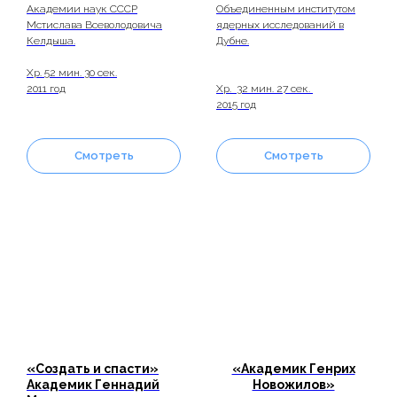
Академии наук СССР
Объединенным институтом
Мстислава Всеволодовича
ядерных исследований в
Келдыша.
Дубне.
Хр. 52 мин. 30 сек.
2011 год
Хр. 32 мин. 27 сек.
2015 год
Смотреть
Смотреть
«Создать и спасти»
«Академик Генрих
Академик Геннадий
Новожилов»