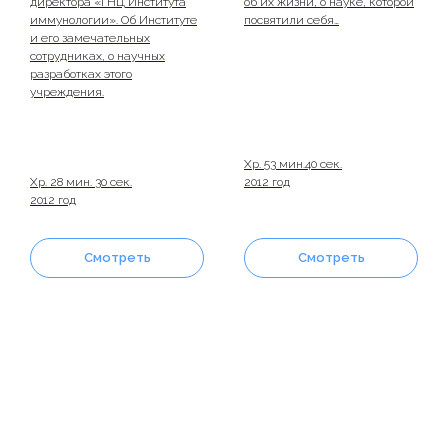
директора «ГНЦ Института
об их жизни, о науке, которой
иммунологии». Об Институте
посвятили себя…
и его замечательных
сотрудниках, о научных
разработках этого
учреждения.
Хр. 53 мин.40 сек.
Хр. 28 мин. 30 сек.
2012 год
2012 год
Смотреть
Смотреть