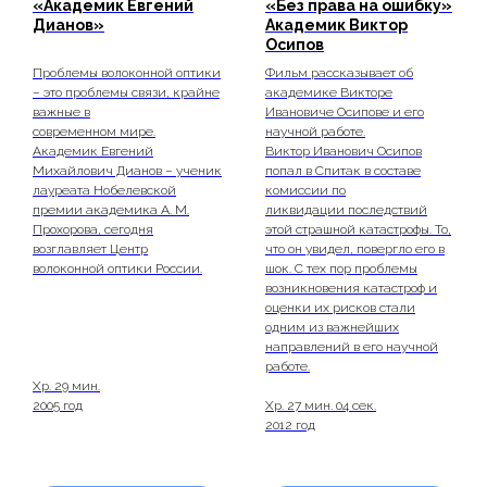
«Академик Евгений
«Без права на ошибку»
Дианов»
Академик Виктор
Осипов
Проблемы волоконной оптики
Фильм рассказывает об
– это проблемы связи, крайне
академике Викторе
важные в
Ивановиче Осипове и его
современном мире.
научной работе.
Академик Евгений
Виктор Иванович Осипов
Михайлович Дианов – ученик
попал в Спитак в составе
лауреата Нобелевской
комиссии по
премии академика А. М.
ликвидации последствий
Прохорова, сегодня
этой страшной катастрофы. То,
возглавляет Центр
что он увидел, повергло его в
волоконной оптики России.
шок. С тех пор проблемы
возникновения катастроф и
оценки их рисков стали
одним из важнейших
направлений в его научной
работе.
Хр. 29 мин.
2005 год
Хр. 27 мин. 04 сек.
2012 год