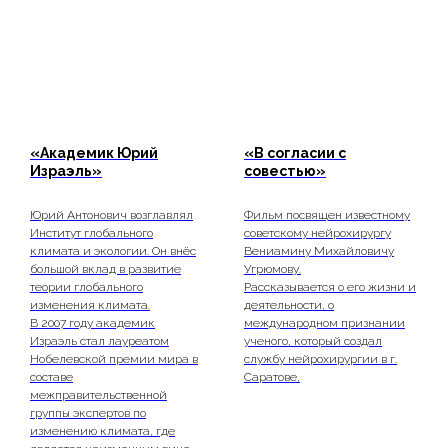
«Академик Юрий
«В согласии с
Израэль»
совестью»
Юрий Антонович возглавлял
Фильм посвящен известному
Институт глобального
советскому нейрохирургу
климата и экологии. Он внёс
Вениамину Михайловичу
большой вклад в развитие
Угрюмову.
теории глобального
Рассказывается о его жизни и
изменения климата.
деятельности, о
В 2007 году академик
международном признании
Израэль стал лауреатом
ученого, который создал
Нобелевской премии мира в
службу нейрохирургии в г.
составе
Саратове,
межправительственной
группы экспертов по
изменению климата, где