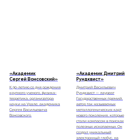
«Академик
«Академик Дмитрий
Сергей Вонсовский»
Рундквист»
К 90-летию со дня рождения
Дмитрий Васильевич
крупного ученого, физика-
Рундквист — лауреат
теоретика, организатора
Государственных премий,
науки на Урале, академика
автор так называемых
Сергея Васильевича
металлогенических карт
Вонсовского.
нового поколения, которые
стали компасом в поисках
полезных ископаемых. Он
создал уникальный
электронный глобус, на