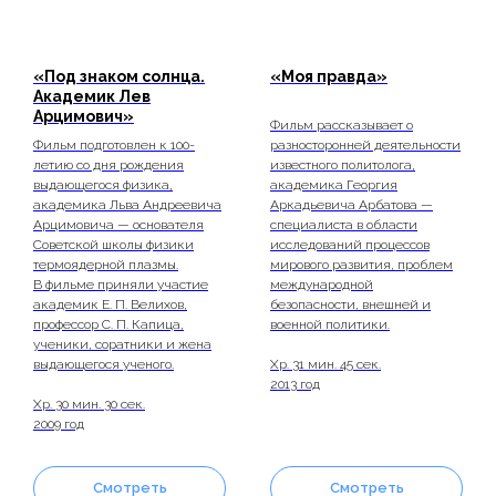
«Под знаком солнца.
«Моя правда»
Академик Лев
Арцимович»
Фильм рассказывает о
Фильм подготовлен к 100-
разносторонней деятельности
летию со дня рождения
известного политолога,
выдающегося физика,
академика Георгия
академика Льва Андреевича
Аркадьевича Арбатова —
Арцимовича — основателя
специалиста в области
Советской школы физики
исследований процессов
термоядерной плазмы.
мирового развития, проблем
В фильме приняли участие
международной
академик Е. П. Велихов,
безопасности, внешней и
профессор С. П. Капица,
военной политики.
ученики, соратники и жена
выдающегося ученого.
Хр. 31 мин. 45 сек.
2013 год
Хр. 30 мин. 30 сек.
2009 год
Смотреть
Смотреть