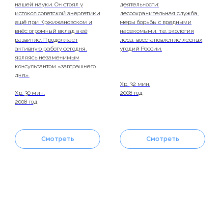
нашей науки. Он стоял у
деятельности:
истоков советской энергетики
лесоохранительная служба,
ещё при Кржижановском и
меры борьбы с вредными
внёс огромный вклад в её
насекомыми, т.е. экология
развитие. Продолжает
леса, восстановление лесных
активную работу сегодня,
угодий России.
являясь незаменимым
консультантом «завтрашнего
дня».
Хр. 32 мин.
Хр. 30 мин.
2008 год
2008 год
Смотреть
Смотреть