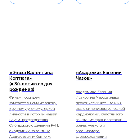
«Эпоха Валентина
«Академик Евгений
Коптюга»
Чазов»
(к 80-летию со дня
рождения)
Академика Евгения
Фильм посвящен
Ивановича Чазова знают
замечательному человеку,
практически все. Его имя
крупному ученому, яркой
стало синонимом успешной
личности в истории нашей
кардиологии, счастливого
науки, председателю
сочетания трех ипостасей —
Сибирского отделения РАН,
врача, ученого и
академику Валентину
организатора
Афанасьевичу Коптюгу.
здравоохранения.