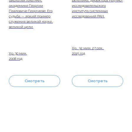
биологии гена РАН,
Бетелина, директора Научно-
академике Георгии
исследовательского
Павловиче Георгиеве. Его
института системных
судьба — яркий пример
исследований РАН.
служения великой науке,
великой цели.
Хр. 32 мин. 27 сек.
Хр. 30 мин.
2015 год
2008 год
Смотреть
Смотреть