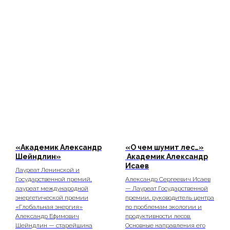
«Академик Александр
«О чем шумит лес…»
Шейндлин
»
Академик Александр
Исаев
Лауреат Ленинской и
Государственной премий,
Александр Сергеевич Исаев
лауреат международной
— Лауреат Государственной
энергетической премии
премии, руководитель центра
«Глобальная энергия»
по проблемам экологии и
Александр Ефимович
продуктивности лесов.
Шейндлин — старейшина
Основные направления его