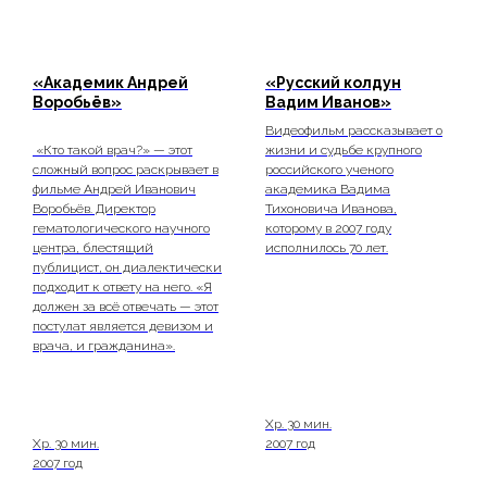
«Академик Андрей
«Русский колдун
Воробьёв»
Вадим Иванов»
Видеофильм рассказывает о
«Кто такой врач?» — этот
жизни и судьбе крупного
сложный вопрос раскрывает в
российского ученого
фильме Андрей Иванович
академика Вадима
Воробьёв. Директор
Тихоновича Иванова,
гематологического научного
которому в 2007 году
центра, блестящий
исполнилось 70 лет.
публицист, он диалектически
подходит к ответу на него. «Я
должен за всё отвечать — этот
постулат является девизом и
врача, и гражданина».
Хр. 30 мин.
Хр. 30 мин.
2007 год
2007 год