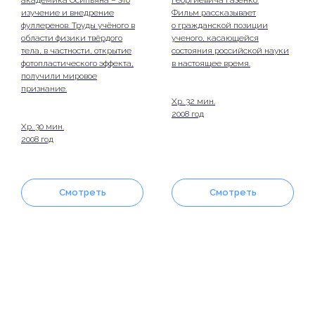
академика Осипьяна – это
Георгиевича Газенко.
изучение и внедрение
Фильм рассказывает
фуллеренов. Труды учёного в
о гражданской позиции
области физики твёрдого
ученого, касающейся
тела, в частности, открытие
состояния российской науки
фотопластического эффекта,
в настоящее время.
получили мировое
признание.
Хр. 32 мин.
2008 год
Хр. 30 мин.
2008 год
Смотреть
Смотреть