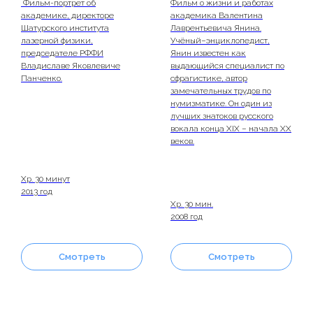
Фильм-портрет об
Фильм о жизни и работах
академике, директоре
академика Валентина
Шатурского института
Лаврентьевича Янина.
лазерной физики,
Учёный–энциклопедист,
председателе РФФИ
Янин известен как
Владиславе Яковлевиче
выдающийся специалист по
Панченко.
сфрагистике, автор
замечательных трудов по
нумизматике. Он один из
лучших знатоков русского
вокала конца XIX – начала ХХ
веков.
Хр. 30 минут
2013 год
Хр. 30 мин.
2008 год
Смотреть
Смотреть