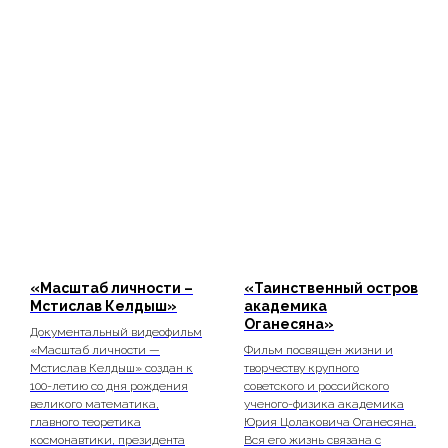
«Масштаб личности –
«Таинственный остров
Мстислав Келдыш»
академика
Оганесяна»
Документальный видеофильм
«Масштаб личности —
Фильм посвящен жизни и
Мстислав Келдыш» создан к
творчеству крупного
100-летию со дня рождения
советского и российского
великого математика,
ученого-физика академика
главного теоретика
Юрия Цолаковича Оганесяна.
космонавтики, президента
Вся его жизнь связана с