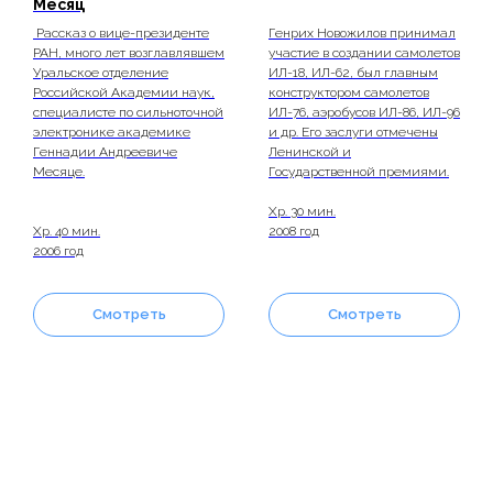
Месяц
Рассказ о вице-президенте
Генрих Новожилов принимал
РАН, много лет возглавлявшем
участие в создании самолетов
Уральское отделение
ИЛ-18, ИЛ-62, был главным
Российской Академии наук,
конструктором самолетов
специалисте по сильноточной
ИЛ-76, аэробусов ИЛ-86, ИЛ-96
электронике академике
и др. Его заслуги отмечены
Геннадии Андреевиче
Ленинской и
Месяце.
Государственной премиями.
Хр. 30 мин.
Хр. 40 мин.
2008 год
2006 год
Смотреть
Смотреть