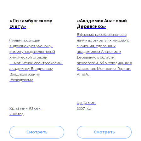
«
По гамбургскому
«Академик Анатолий
счету
»
Деревянко»
В фильме рассказывается о
Фильм посвящен
научных открытиях мирового
выдающемуся ученому-
значения, сделанных
химику, создателю новой
академиком Анатолием
химической отрасли
Деревянко в области
— магнитной спектроскопии,
археологии, об экспедициях в
академику Владиславу
Казахстан, Монголию, Горный
Владиславовичу
Алтай…
Воеводскому.
Хр. 30 мин.
Хр. 41 мин. 52 сек.
2007 год
2016 год
Смотреть
Смотреть