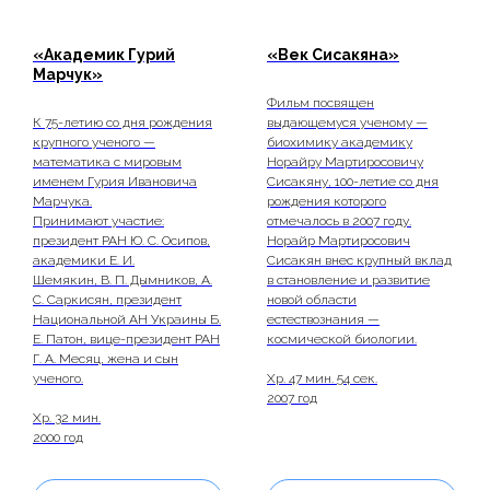
«Академик Гурий
«Век Сисакяна»
Марчук»
Фильм посвящен
К 75-летию со дня рождения
выдающемуся ученому —
крупного ученого —
биохимику академику
математика с мировым
Норайру Мартиросовичу
именем Гурия Ивановича
Сисакяну, 100-летие со дня
Марчука.
рождения которого
Принимают участие:
отмечалось в 2007 году.
президент РАН Ю. С. Осипов,
Норайр Мартиросович
академики Е. И.
Сисакян внес крупный вклад
Шемякин, В. П. Дымников, А.
в становление и развитие
С. Саркисян, президент
новой области
Национальной АН Украины Б.
естествознания —
Е. Патон, вице-президент РАН
космической биологии.
Г. А. Месяц, жена и сын
ученого.
Хр. 47 мин. 54 сек.
2007 год
Хр. 32 мин.
2000 год