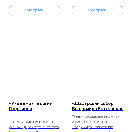
Смотреть
Смотреть
«Академик Георгий
«Шартрский собор
Георгиев»
Владимира Бетелина»
Фильм рассказывает о жизни
О замечательном русском
и судьбе академика
ученом, директоре Института
Владимира Борисовича