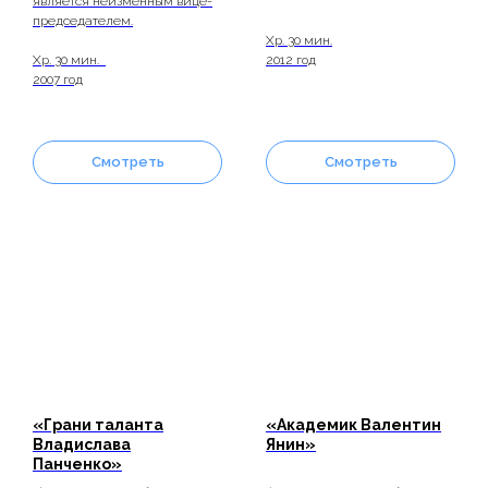
является неизменным вице-
председателем.
Хр. 30 мин.
Хр. 30 мин.
2012 год
2007 год
Смотреть
Смотреть
«Грани таланта
«Академик Валентин
Владислава
Янин»
Панченко»