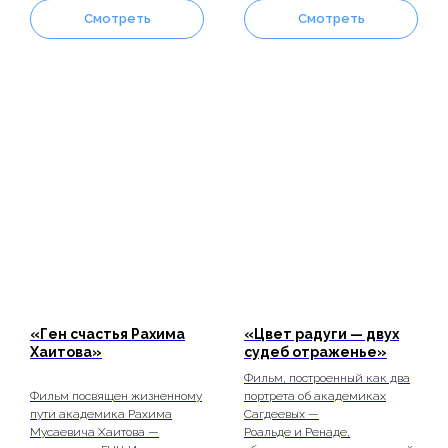
Смотреть
Смотреть
«Ген счастья Рахима
«Цвет радуги — двух
Хаитова»
судеб отраженье»
Фильм, построенный как два
Фильм посвящен жизненному
портрета об академиках
пути академика Рахима
Сагдеевых —
Мусаевича Хаитова —
Роальде и Ренаде,