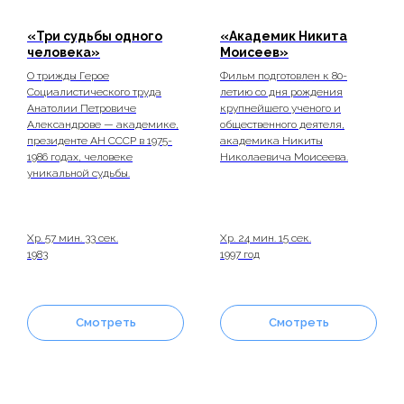
«Три судьбы одного
«Академик Никита
человека»
Моисеев»
О трижды Герое
Фильм подготовлен к 80-
Социалистического труда
летию со дня рождения
Анатолии Петровиче
крупнейшего ученого и
Александрове — академике,
общественного деятеля,
президенте АН СССР в 1975-
академика Никиты
1986 годах, человеке
Николаевича Моисеева.
уникальной судьбы.
Хр. 57 мин. 33 сек.
Хр. 24 мин. 15 сек.
1983
1997 год
Смотреть
Смотреть