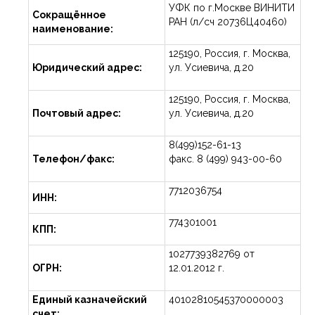
УФК по г.Москве ВИНИТИ
Сокращённое
РАН (л/сч 20736Ц40460)
наименование:
125190, Россия, г. Москва,
Юридический адрес:
ул. Усиевича, д.20
125190, Россия, г. Москва,
Почтовый адрес:
ул. Усиевича, д.20
8(499)152-61-13
Телефон/факс:
факс. 8 (499) 943-00-60
7712036754
ИНН:
774301001
КПП:
1027739382769 от
ОГРН:
12.01.2012 г.
Единый казначейский
40102810545370000003
счет: