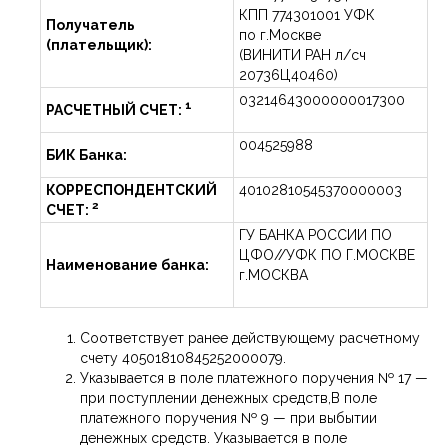
КПП 774301001 УФК
Получатель
по г.Москве
(плательщик):
(ВИНИТИ РАН л/сч
20736Ц40460)
03214643000000017300
1
РАСЧЕТНЫЙ СЧЕТ:
004525988
БИК Банка:
КОРРЕСПОНДЕНТСКИЙ
40102810545370000003
2
СЧЕТ:
ГУ БАНКА РОССИИ ПО
ЦФО//УФК ПО Г.МОСКВЕ
Наименование банка:
г.МОСКВА
Соответствует ранее действующему расчетному
счету 40501810845252000079.
Указывается в поле платежного поручения № 17 —
при поступлении денежных средств,В поле
платежного поручения № 9 — при выбытии
денежных средств. Указывается в поле