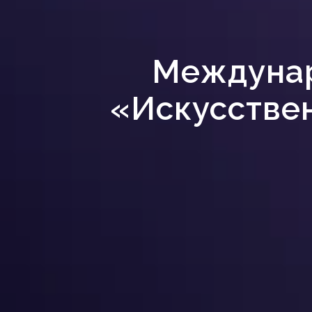
Междунар
«Искусствен