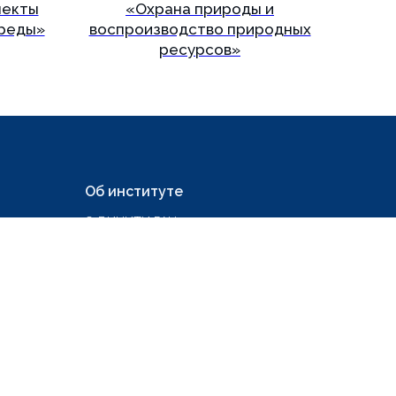
пекты
«Охрана природы и
реды»
воспроизводство природных
ресурсов»
Подробнее
Об институте
О ВИНИТИ РАН
Противодействие коррупции
Вакансии
Реквизиты
Контакты
Политика конфиденциальности