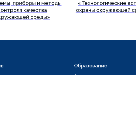
емы, приборы и методы
«Технологические ас
контроля качества
охраны окружающей с
кружающей среды»
Подробнее
Подробнее
сы
Образование
нных
Аспирантура
икационные схемы
Лицензирование
нный каталог