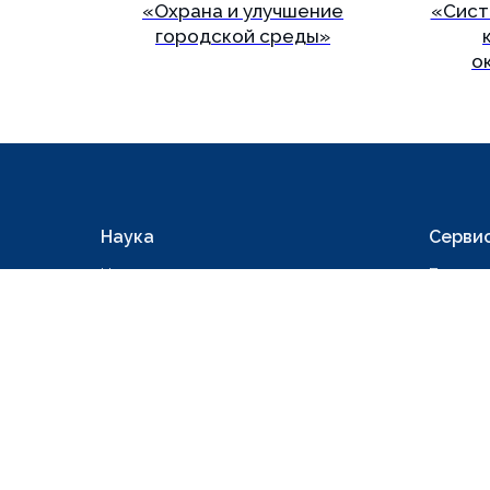
«Охрана и улучшение
«Сист
городской среды»
о
Подробнее
Наука
Серви
Научная деятельность
База да
Реферативные журналы
Классиф
Научные издания
Электро
Научные семинары