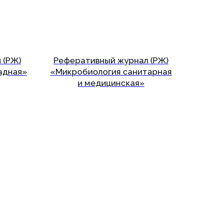
 (РЖ)
Реферативный журнал (РЖ)
адная»
«Микробиология санитарная
и медицинская»
Подробнее